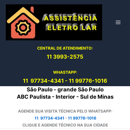
Ir
para
o
conteúdo
CENTRAL DE ATENDIMENTO:
11 3993-2575
WHASTAPP:
11 97734-4
341
-
11 99776-1016
São Paulo - grande São Paulo
ABC Paulista - Interior - Sul de Minas
AGENDE SUA VISITA TÉCNICA PELO WHATSAPP:
11 97734-4341
-
11 99776-1016
CLIQUE E AGENDE TÉCNICO NA SUA CIDADE