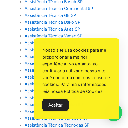
Assistência Técnica Bosch SP
Assistência Técnica Continental SP
Assistência Técnica GE SP
Assistência Técnica Dako SP
Assistência Técnica Atlas SP
Assistência Técnica Venax SP
Assistência Técnica Clarice SP
Assistência Técnica Lofra SP
Nosso site usa cookies para lhe
Assistência Técnica Bertazzoni SP
proporcionar a melhor
Assistência Técnica Liebherr SP
experiência. No entanto, ao
Assistência Técnica Esmaltec SP
continuar a utilizar o nosso site,
Assistência Técnica Elettromec SP
você concorda com nosso uso de
Assistência Técnica Braslar SP
cookies. Para mais informações,
Assistência Técnica Metalmaq SP
leia nossa
Política de Cookies
.
Assistência Técnica Fogatti SP
Assistência Técnica Realce SP
Aceitar
Assistência Técnica Fischer SP
Assistência Técnica Venâncio SP
Assistência Técnica Tecnogás SP