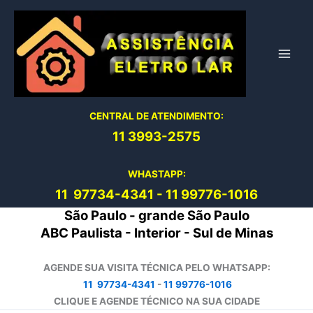
Ir
para
o
conteúdo
CENTRAL DE ATENDIMENTO:
11 3993-2575
WHASTAPP:
11 97734-4
341
-
11 99776-1016
São Paulo - grande São Paulo
ABC Paulista - Interior - Sul de Minas
AGENDE SUA VISITA TÉCNICA PELO WHATSAPP:
11 97734-4341
-
11 99776-1016
CLIQUE E AGENDE TÉCNICO NA SUA CIDADE