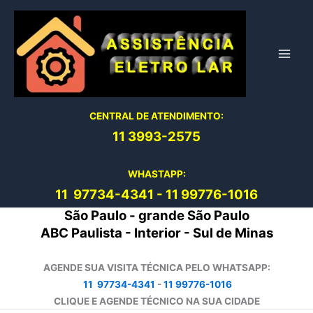
Ir
para
o
conteúdo
CENTRAL DE ATENDIMENTO:
11 3993-2575
WHASTAPP:
11 97734-4
341
-
11 99776-1016
São Paulo - grande São Paulo
ABC Paulista - Interior - Sul de Minas
AGENDE SUA VISITA TÉCNICA PELO WHATSAPP:
11 97734-4341
-
11 99776-1016
CLIQUE E AGENDE TÉCNICO NA SUA CIDADE