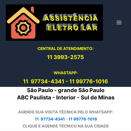
Ir
para
o
conteúdo
CENTRAL DE ATENDIMENTO:
11 3993-2575
WHASTAPP:
11 97734-4
341
-
11 99776-1016
São Paulo - grande São Paulo
ABC Paulista - Interior - Sul de Minas
AGENDE SUA VISITA TÉCNICA PELO WHATSAPP:
11 97734-4341
-
11 99776-1016
CLIQUE E AGENDE TÉCNICO NA SUA CIDADE