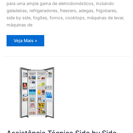
para uma ampla gama de eletrodomésticos, incluindo
geladeiras, refrigeradores, freezers, adegas, frigobares,
side by side, fogões, fornos, cooktops, máquinas de lavar,
máquinas de
Assistência
Veja Mais »
Técnica
Lavadora