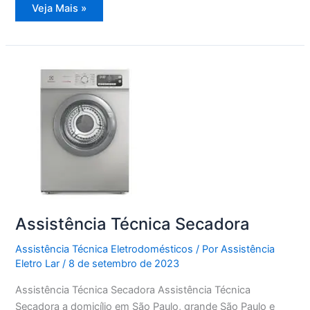
Assistência
Veja Mais »
Técnica
Side
by
Side
Assistência Técnica Secadora
Assistência Técnica Eletrodomésticos
/ Por
Assistência
Eletro Lar
/
8 de setembro de 2023
Assistência Técnica Secadora Assistência Técnica
Secadora a domicílio em São Paulo, grande São Paulo e