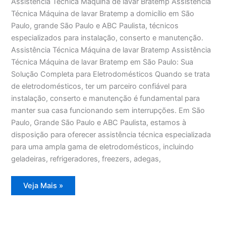
Assistência Técnica Máquina de lavar Bratemp Assistência
Técnica Máquina de lavar Bratemp a domicílio em São
Paulo, grande São Paulo e ABC Paulista, técnicos
especializados para instalação, conserto e manutenção.
Assistência Técnica Máquina de lavar Bratemp Assistência
Técnica Máquina de lavar Bratemp em São Paulo: Sua
Solução Completa para Eletrodomésticos Quando se trata
de eletrodomésticos, ter um parceiro confiável para
instalação, conserto e manutenção é fundamental para
manter sua casa funcionando sem interrupções. Em São
Paulo, Grande São Paulo e ABC Paulista, estamos à
disposição para oferecer assistência técnica especializada
para uma ampla gama de eletrodomésticos, incluindo
geladeiras, refrigeradores, freezers, adegas,
Assistência
Veja Mais »
Técnica
Máquina
de
lavar
Bratemp