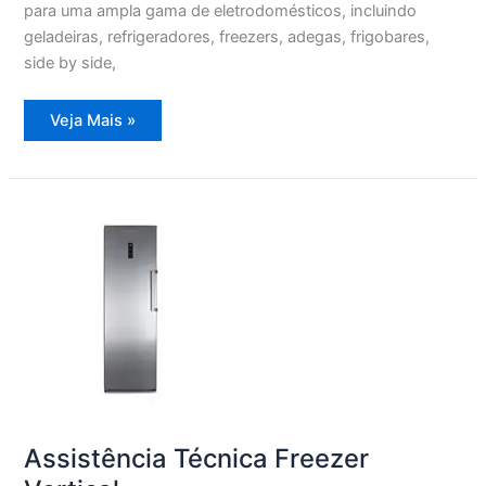
para uma ampla gama de eletrodomésticos, incluindo
geladeiras, refrigeradores, freezers, adegas, frigobares,
side by side,
Assistência
Veja Mais »
Técnica
Lava
e
Seca
Assistência Técnica Freezer