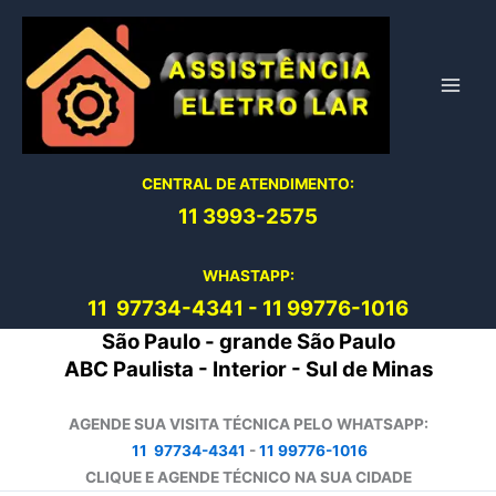
Ir
para
o
conteúdo
CENTRAL DE ATENDIMENTO:
11 3993-2575
WHASTAPP:
11 97734-4
341
-
11 99776-1016
São Paulo - grande São Paulo
ABC Paulista - Interior - Sul de Minas
AGENDE SUA VISITA TÉCNICA PELO WHATSAPP:
11 97734-4341
-
11 99776-1016
CLIQUE E AGENDE TÉCNICO NA SUA CIDADE