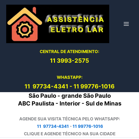
Ir
para
o
conteúdo
CENTRAL DE ATENDIMENTO:
11 3993-2575
WHASTAPP:
11 97734-4
341
-
11 99776-1016
São Paulo - grande São Paulo
ABC Paulista - Interior - Sul de Minas
AGENDE SUA VISITA TÉCNICA PELO WHATSAPP:
11 97734-4341
-
11 99776-1016
CLIQUE E AGENDE TÉCNICO NA SUA CIDADE