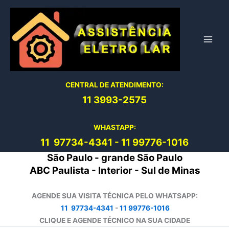
Ir
para
o
conteúdo
CENTRAL DE ATENDIMENTO:
11 3993-2575
WHASTAPP:
11 97734-4
341
-
11 99776-1016
São Paulo - grande São Paulo
ABC Paulista - Interior - Sul de Minas
AGENDE SUA VISITA TÉCNICA PELO WHATSAPP:
11 97734-4341
-
11 99776-1016
CLIQUE E AGENDE TÉCNICO NA SUA CIDADE