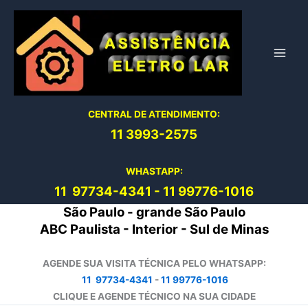
Ir
para
o
conteúdo
CENTRAL DE ATENDIMENTO:
11 3993-2575
WHASTAPP:
11 97734-4
341
-
11 99776-1016
São Paulo - grande São Paulo
ABC Paulista - Interior - Sul de Minas
AGENDE SUA VISITA TÉCNICA PELO WHATSAPP:
11 97734-4341
-
11 99776-1016
CLIQUE E AGENDE TÉCNICO NA SUA CIDADE