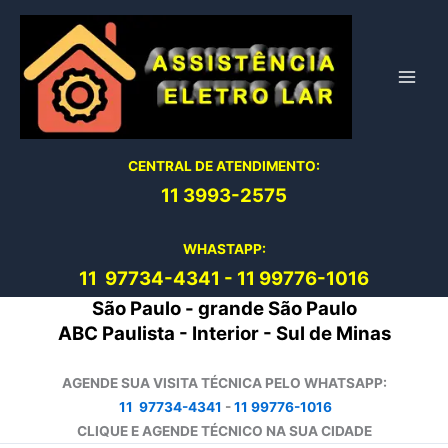
Ir
para
o
conteúdo
CENTRAL DE ATENDIMENTO:
11 3993-2575
WHASTAPP:
11 97734-4
341
-
11 99776-1016
São Paulo - grande São Paulo
ABC Paulista - Interior - Sul de Minas
AGENDE SUA VISITA TÉCNICA PELO WHATSAPP:
11 97734-4341
-
11 99776-1016
CLIQUE E AGENDE TÉCNICO NA SUA CIDADE