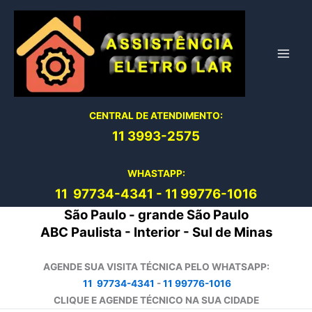
Ir
para
o
conteúdo
CENTRAL DE ATENDIMENTO:
11 3993-2575
WHASTAPP:
11 97734-4
341
-
11 99776-1016
São Paulo - grande São Paulo
ABC Paulista - Interior - Sul de Minas
AGENDE SUA VISITA TÉCNICA PELO WHATSAPP:
11 97734-4341
-
11 99776-1016
CLIQUE E AGENDE TÉCNICO NA SUA CIDADE