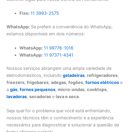
Fixo:
11 3993-2575
WhatsApp:
Se preferir a conveniência do WhatsApp,
estamos disponíveis em dois números:
WhatsApp:
11 99776-1016
WhatsApp:
11 97371-4341
Nossos serviços abrangem uma ampla variedade de
eletrodomésticos, incluindo
geladeiras
,
refrigeradores
,
freezers
,
frigobares
,
adegas
,
fogões
,
fornos elétricos
e
a
gás
,
fornos pequenos
,
micro-ondas
,
cooktops
,
lavadoras
,
secadoras
e
lava e seca
.
Seja qual for o problema que você está enfrentando,
nossos técnicos têm o conhecimento e a experiência
necessários para diagnosticar e solucionar a questão de
forma eficiente e rápida.