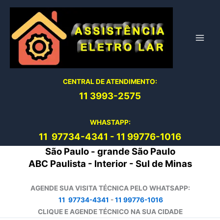
Ir
para
o
conteúdo
CENTRAL DE ATENDIMENTO:
11 3993-2575
WHASTAPP:
11 97734-4
341
-
11 99776-1016
São Paulo - grande São Paulo
ABC Paulista - Interior - Sul de Minas
AGENDE SUA VISITA TÉCNICA PELO WHATSAPP:
11 97734-4341
-
11 99776-1016
CLIQUE E AGENDE TÉCNICO NA SUA CIDADE