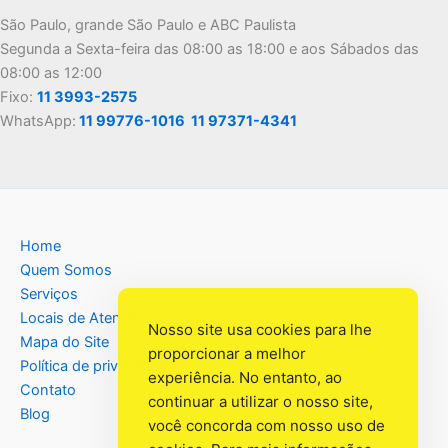
São Paulo, grande São Paulo e ABC Paulista
Segunda a Sexta-feira das 08:00 as 18:00 e aos Sábados das
08:00 as 12:00
Fixo:
11 3993-2575
WhatsApp:
11 99776-1016
11 97371-4341
Home
Quem Somos
Serviços
Locais de Atendimento
Nosso site usa cookies para lhe
Mapa do Site
proporcionar a melhor
Política de privacidade
experiência. No entanto, ao
Contato
continuar a utilizar o nosso site,
Blog
você concorda com nosso uso de