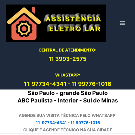
Ir
para
o
conteúdo
CENTRAL DE ATENDIMENTO:
11 3993-2575
WHASTAPP:
11 97734-4
341
-
11 99776-1016
São Paulo - grande São Paulo
ABC Paulista - Interior - Sul de Minas
AGENDE SUA VISITA TÉCNICA PELO WHATSAPP:
11 97734-4341
-
11 99776-1016
CLIQUE E AGENDE TÉCNICO NA SUA CIDADE