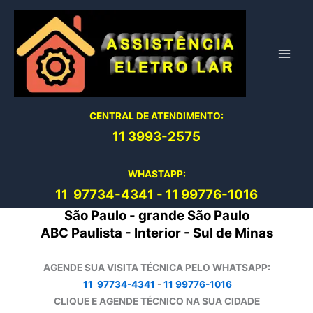
Ir
para
o
conteúdo
CENTRAL DE ATENDIMENTO:
11 3993-2575
WHASTAPP:
11 97734-4
341
-
11 99776-1016
São Paulo - grande São Paulo
ABC Paulista - Interior - Sul de Minas
AGENDE SUA VISITA TÉCNICA PELO WHATSAPP:
11 97734-4341
-
11 99776-1016
CLIQUE E AGENDE TÉCNICO NA SUA CIDADE