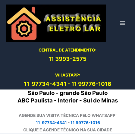
Ir
para
o
conteúdo
CENTRAL DE ATENDIMENTO:
11 3993-2575
WHASTAPP:
11 97734-4
341
-
11 99776-1016
São Paulo - grande São Paulo
ABC Paulista - Interior - Sul de Minas
AGENDE SUA VISITA TÉCNICA PELO WHATSAPP:
11 97734-4341
-
11 99776-1016
CLIQUE E AGENDE TÉCNICO NA SUA CIDADE