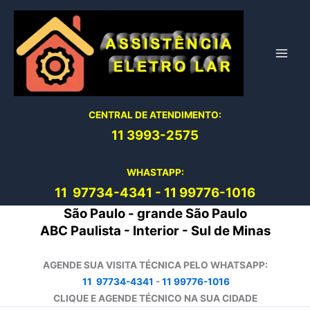
Ir
para
o
conteúdo
CENTRAL DE ATENDIMENTO:
11 3993-2575
WHASTAPP:
11 97734-4
341
-
11 99776-1016
São Paulo - grande São Paulo
ABC Paulista - Interior - Sul de Minas
AGENDE SUA VISITA TÉCNICA PELO WHATSAPP:
11 97734-4341
-
11 99776-1016
CLIQUE E AGENDE TÉCNICO NA SUA CIDADE