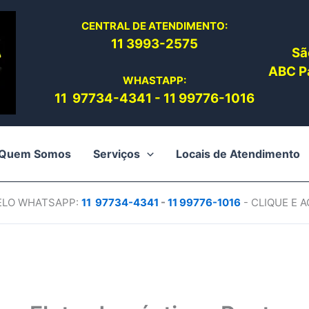
CENTRAL DE ATENDIMENTO:
11 3993-2575
Sã
ABC Pa
WHASTAPP:
11 97734-4
341
-
11 99776-1016
Quem Somos
Serviços
Locais de Atendimento
PELO WHATSAPP:
11 97734-4
341
-
11 99776-1016
- CLIQUE E 