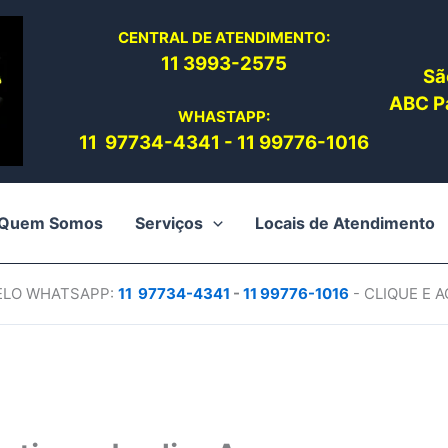
CENTRAL DE ATENDIMENTO:
11 3993-2575
Sã
ABC Pa
WHASTAPP:
11 97734-4
341
-
11 99776-1016
Quem Somos
Serviços
Locais de Atendimento
PELO WHATSAPP:
11 97734-4
341
-
11 99776-1016
- CLIQUE E 