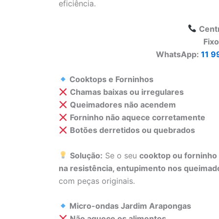
eficiência.
Cent
Fix
WhatsApp:
11 9
Cooktops e Forninhos
Chamas baixas ou irregulares
Queimadores não acendem
Forninho não aquece corretamente
Botões derretidos ou quebrados
Solução:
Se o seu
cooktop ou forninho
na resistência, entupimento nos queimado
com peças originais.
Micro-ondas Jardim Arapongas
Não aquece os alimentos