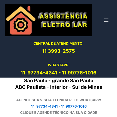
Ir
para
o
conteúdo
CENTRAL DE ATENDIMENTO:
11 3993-2575
WHASTAPP:
11 97734-4
341
-
11 99776-1016
São Paulo - grande São Paulo
ABC Paulista - Interior - Sul de Minas
AGENDE SUA VISITA TÉCNICA PELO WHATSAPP:
11 97734-4341
-
11 99776-1016
CLIQUE E AGENDE TÉCNICO NA SUA CIDADE