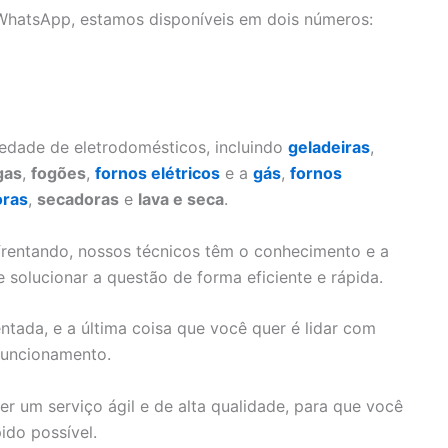
 WhatsApp, estamos disponíveis em dois números:
edade de eletrodomésticos, incluindo
geladeiras
,
gas
,
fogões
,
fornos elétricos
e a
gás
,
fornos
oras
,
secadoras
e
lava e seca
.
frentando, nossos técnicos têm o conhecimento e a
e solucionar a questão de forma eficiente e rápida.
ada, e a última coisa que você quer é lidar com
funcionamento.
r um serviço ágil e de alta qualidade, para que você
ido possível.