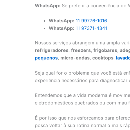
WhatsApp:
Se preferir a conveniência do
WhatsApp:
11 99776-1016
WhatsApp:
11 97371-4341
Nossos serviços abrangem uma ampla vari
refrigeradores
,
freezers
,
frigobares
,
ade
pequenos
,
micro-ondas
,
cooktops
,
lavad
Seja qual for o problema que você está en
experiência necessários para diagnosticar 
Entendemos que a vida moderna é moviment
eletrodomésticos quebrados ou com mau 
É por isso que nos esforçamos para oferece
possa voltar à sua rotina normal o mais ráp