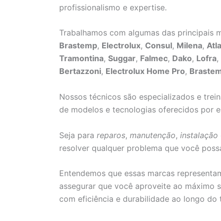
profissionalismo e expertise.
Trabalhamos com algumas das principais m
Brastemp
,
Electrolux
,
Consul
,
Milena
,
Atl
Tramontina
,
Suggar
,
Falmec
,
Dako
,
Lofra
,
Bertazzoni
,
Electrolux Home Pro
,
Braste
Nossos técnicos são especializados e trei
de modelos e tecnologias oferecidos por e
Seja para
reparos
,
manutenção
,
instalação
resolver qualquer problema que você poss
Entendemos que essas marcas representam 
assegurar que você aproveite ao máximo s
com eficiência e durabilidade ao longo do