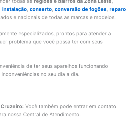
nder todas as
regiões e bairros da Zona Leste
,
a
instalação
,
conserto
,
conversão de fogões
,
reparo
ados e nacionais de todas as marcas e modelos.
mente especializados, prontos para atender a
lquer problema que você possa ter com seus
nveniência de ter seus aparelhos funcionando
inconveniências no seu dia a dia.
 Cruzeiro:
Você também pode entrar em contato
ara nossa Central de Atendimento: