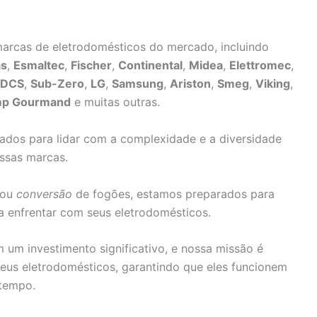
arcas de eletrodomésticos do mercado, incluindo
as
,
Esmaltec
,
Fischer
,
Continental
,
Midea
,
Elettromec
,
DCS
,
Sub-Zero
,
LG
,
Samsung
,
Ariston
,
Smeg
,
Viking
,
mp Gourmand
e muitas outras.
nados para lidar com a complexidade e a diversidade
ssas marcas.
ou
conversão
de fogões, estamos preparados para
a enfrentar com seus eletrodomésticos.
um investimento significativo, e nossa missão é
eus eletrodomésticos, garantindo que eles funcionem
 tempo.