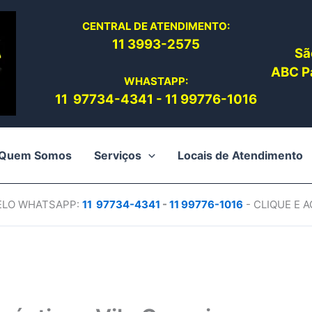
CENTRAL DE ATENDIMENTO:
11 3993-2575
Sã
ABC Pa
WHASTAPP:
11 97734-4
341
-
11 99776-1016
Quem Somos
Serviços
Locais de Atendimento
PELO WHATSAPP:
11 97734-4
341
-
11 99776-1016
- CLIQUE E 