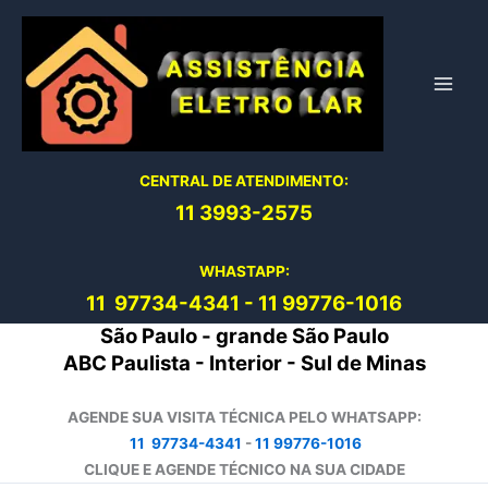
Ir
para
o
conteúdo
CENTRAL DE ATENDIMENTO:
11 3993-2575
WHASTAPP:
11 97734-4
341
-
11 99776-1016
São Paulo - grande São Paulo
ABC Paulista - Interior - Sul de Minas
AGENDE SUA VISITA TÉCNICA PELO WHATSAPP:
11 97734-4341
-
11 99776-1016
CLIQUE E AGENDE TÉCNICO NA SUA CIDADE