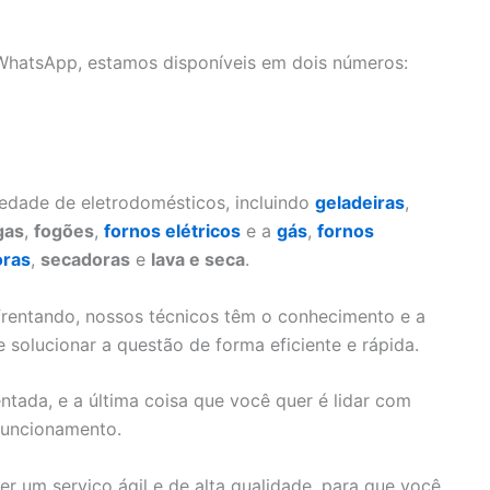
 WhatsApp, estamos disponíveis em dois números:
edade de eletrodomésticos, incluindo
geladeiras
,
gas
,
fogões
,
fornos elétricos
e a
gás
,
fornos
oras
,
secadoras
e
lava e seca
.
frentando, nossos técnicos têm o conhecimento e a
e solucionar a questão de forma eficiente e rápida.
ada, e a última coisa que você quer é lidar com
funcionamento.
r um serviço ágil e de alta qualidade, para que você