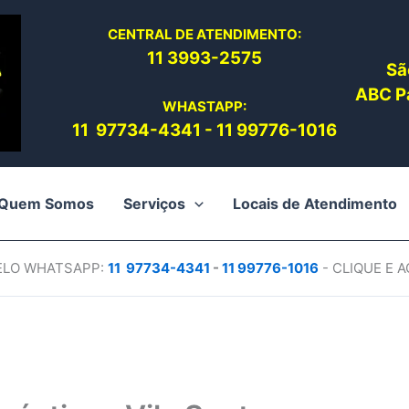
CENTRAL DE ATENDIMENTO:
11 3993-2575
Sã
ABC Pa
WHASTAPP:
11 97734-4
341
-
11 99776-1016
Quem Somos
Serviços
Locais de Atendimento
PELO WHATSAPP:
11 97734-4
341
-
11 99776-1016
- CLIQUE E 