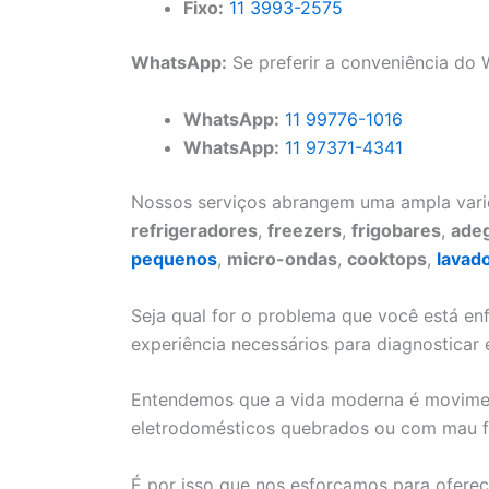
Fixo:
11 3993-2575
WhatsApp:
Se preferir a conveniência do
WhatsApp:
11 99776-1016
WhatsApp:
11 97371-4341
Nossos serviços abrangem uma ampla vari
refrigeradores
,
freezers
,
frigobares
,
ade
pequenos
,
micro-ondas
,
cooktops
,
lavad
Seja qual for o problema que você está en
experiência necessários para diagnosticar 
Entendemos que a vida moderna é moviment
eletrodomésticos quebrados ou com mau 
É por isso que nos esforçamos para oferece