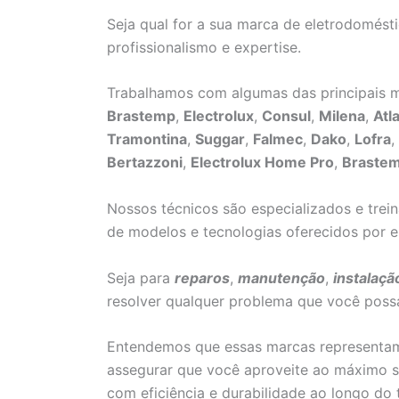
Seja qual for a sua marca de eletrodomést
profissionalismo e expertise.
Trabalhamos com algumas das principais m
Brastemp
,
Electrolux
,
Consul
,
Milena
,
Atl
Tramontina
,
Suggar
,
Falmec
,
Dako
,
Lofra
,
Bertazzoni
,
Electrolux Home Pro
,
Braste
Nossos técnicos são especializados e trei
de modelos e tecnologias oferecidos por e
Seja para
reparos
,
manutenção
,
instalaçã
resolver qualquer problema que você poss
Entendemos que essas marcas representam 
assegurar que você aproveite ao máximo s
com eficiência e durabilidade ao longo do