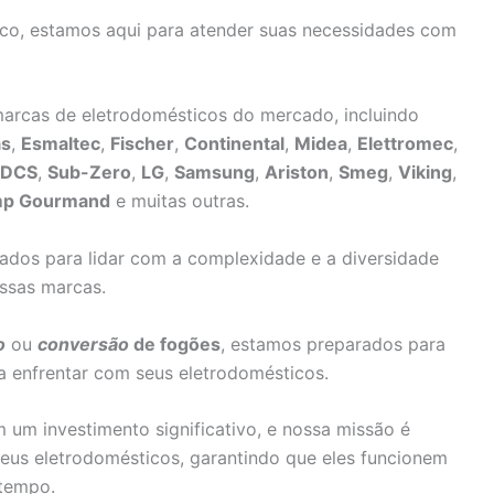
ico, estamos aqui para atender suas necessidades com
arcas de eletrodomésticos do mercado, incluindo
as
,
Esmaltec
,
Fischer
,
Continental
,
Midea
,
Elettromec
,
DCS
,
Sub-Zero
,
LG
,
Samsung
,
Ariston
,
Smeg
,
Viking
,
mp Gourmand
e muitas outras.
nados para lidar com a complexidade e a diversidade
ssas marcas.
o
ou
conversão
de fogões
, estamos preparados para
a enfrentar com seus eletrodomésticos.
um investimento significativo, e nossa missão é
eus eletrodomésticos, garantindo que eles funcionem
 tempo.