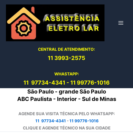
Ir
para
o
conteúdo
CENTRAL DE ATENDIMENTO:
11 3993-2575
WHASTAPP:
11 97734-4
341
-
11 99776-1016
São Paulo - grande São Paulo
ABC Paulista - Interior - Sul de Minas
AGENDE SUA VISITA TÉCNICA PELO WHATSAPP:
11 97734-4341
-
11 99776-1016
CLIQUE E AGENDE TÉCNICO NA SUA CIDADE