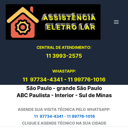
Ir
para
o
conteúdo
CENTRAL DE ATENDIMENTO:
11 3993-2575
WHASTAPP:
11 97734-4
341
-
11 99776-1016
São Paulo - grande São Paulo
ABC Paulista - Interior - Sul de Minas
AGENDE SUA VISITA TÉCNICA PELO WHATSAPP:
11 97734-4341
-
11 99776-1016
CLIQUE E AGENDE TÉCNICO NA SUA CIDADE