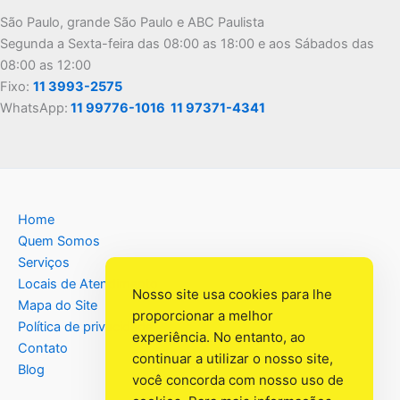
São Paulo, grande São Paulo e ABC Paulista
Segunda a Sexta-feira das 08:00 as 18:00 e aos Sábados das
08:00 as 12:00
Fixo:
11 3993-2575
WhatsApp:
11 99776-1016
11 97371-4341
Home
Quem Somos
Serviços
Locais de Atendimento
Nosso site usa cookies para lhe
Mapa do Site
proporcionar a melhor
Política de privacidade
experiência. No entanto, ao
Contato
continuar a utilizar o nosso site,
Blog
você concorda com nosso uso de