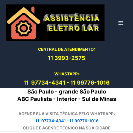
Ir
para
o
conteúdo
CENTRAL DE ATENDIMENTO:
11 3993-2575
WHASTAPP:
11 97734-4
341
-
11 99776-1016
São Paulo - grande São Paulo
ABC Paulista - Interior - Sul de Minas
AGENDE SUA VISITA TÉCNICA PELO WHATSAPP:
11 97734-4341
-
11 99776-1016
CLIQUE E AGENDE TÉCNICO NA SUA CIDADE