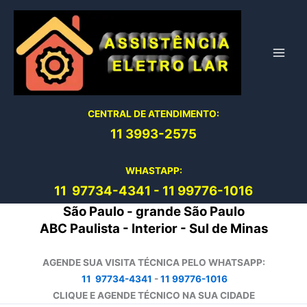
Ir
para
o
conteúdo
CENTRAL DE ATENDIMENTO:
11 3993-2575
WHASTAPP:
11 97734-4
341
-
11 99776-1016
São Paulo - grande São Paulo
ABC Paulista - Interior - Sul de Minas
AGENDE SUA VISITA TÉCNICA PELO WHATSAPP:
11 97734-4341
-
11 99776-1016
CLIQUE E AGENDE TÉCNICO NA SUA CIDADE