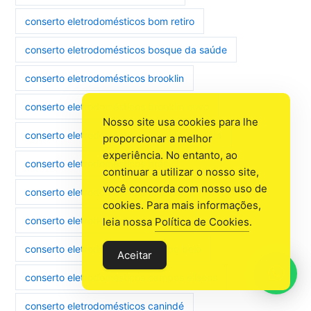
conserto eletrodomésticos bom retiro
conserto eletrodomésticos bosque da saúde
conserto eletrodomésticos brooklin
conserto eletrodomésticos brooklin novo
Nosso site usa cookies para lhe
conserto eletrodomésticos brooklin paulista
proporcionar a melhor
experiência. No entanto, ao
conserto eletrodomésticos brás
continuar a utilizar o nosso site,
você concorda com nosso uso de
conserto eletrodomésticos butantã
cookies. Para mais informações,
conserto eletrodomésticos cambuci
leia nossa
Política de Cookies
.
conserto eletrodomésticos campo belo
Aceitar
conserto eletrodomésticos campos elíseos
conserto eletrodomésticos canindé