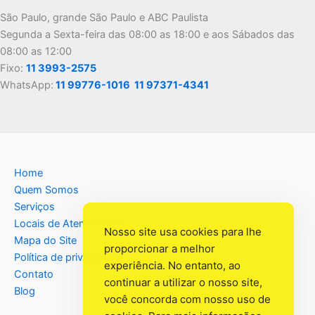
São Paulo, grande São Paulo e ABC Paulista
Segunda a Sexta-feira das 08:00 as 18:00 e aos Sábados das
08:00 as 12:00
Fixo:
11 3993-2575
WhatsApp:
11 99776-1016
11 97371-4341
Home
Quem Somos
Serviços
Locais de Atendimento
Nosso site usa cookies para lhe
Mapa do Site
proporcionar a melhor
Política de privacidade
experiência. No entanto, ao
Contato
continuar a utilizar o nosso site,
Blog
você concorda com nosso uso de