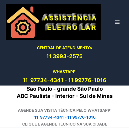
Ir
para
o
conteúdo
CENTRAL DE ATENDIMENTO:
11 3993-2575
WHASTAPP:
11 97734-4
341
-
11 99776-1016
São Paulo - grande São Paulo
ABC Paulista - Interior - Sul de Minas
AGENDE SUA VISITA TÉCNICA PELO WHATSAPP:
11 97734-4341
-
11 99776-1016
CLIQUE E AGENDE TÉCNICO NA SUA CIDADE