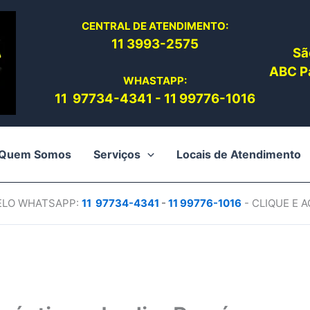
CENTRAL DE ATENDIMENTO:
11 3993-2575
Sã
ABC Pa
WHASTAPP:
11 97734-4
341
-
11 99776-1016
Quem Somos
Serviços
Locais de Atendimento
PELO WHATSAPP:
11 97734-4
341
-
11 99776-1016
- CLIQUE E 