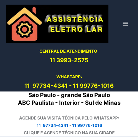
Ir
para
o
conteúdo
CENTRAL DE ATENDIMENTO:
11 3993-2575
WHASTAPP:
11 97734-4
341
-
11 99776-1016
São Paulo - grande São Paulo
ABC Paulista - Interior - Sul de Minas
AGENDE SUA VISITA TÉCNICA PELO WHATSAPP:
11 97734-4341
-
11 99776-1016
CLIQUE E AGENDE TÉCNICO NA SUA CIDADE