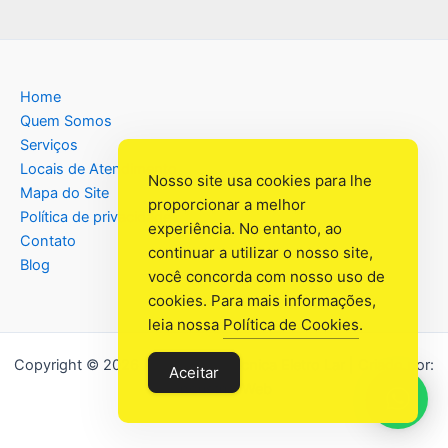
Home
Quem Somos
Serviços
Locais de Atendimento
Nosso site usa cookies para lhe
Mapa do Site
proporcionar a melhor
Política de privacidade
experiência. No entanto, ao
Contato
continuar a utilizar o nosso site,
Blog
você concorda com nosso uso de
cookies. Para mais informações,
leia nossa
Política de Cookies
.
Copyright © 2026 Assistência Têcnica Eletro Lar | Criado por:
Aceitar
Industrial Web