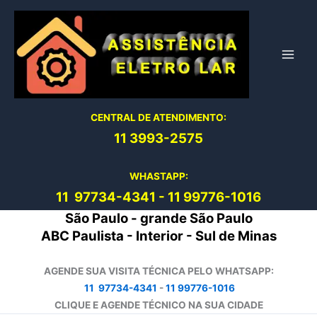
Ir
para
o
conteúdo
CENTRAL DE ATENDIMENTO:
11 3993-2575
WHASTAPP:
11 97734-4
341
-
11 99776-1016
São Paulo - grande São Paulo
ABC Paulista - Interior - Sul de Minas
AGENDE SUA VISITA TÉCNICA PELO WHATSAPP:
11 97734-4341
-
11 99776-1016
CLIQUE E AGENDE TÉCNICO NA SUA CIDADE