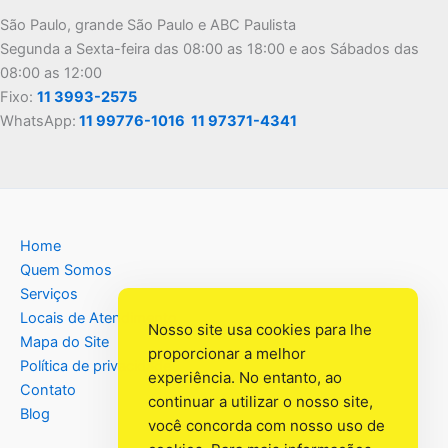
São Paulo, grande São Paulo e ABC Paulista
Segunda a Sexta-feira das 08:00 as 18:00 e aos Sábados das
08:00 as 12:00
Fixo:
11 3993-2575
WhatsApp:
11 99776-1016
11 97371-4341
Home
Quem Somos
Serviços
Locais de Atendimento
Nosso site usa cookies para lhe
Mapa do Site
proporcionar a melhor
Política de privacidade
experiência. No entanto, ao
Contato
continuar a utilizar o nosso site,
Blog
você concorda com nosso uso de