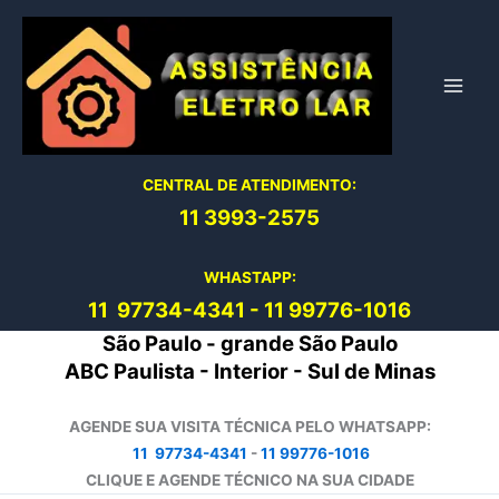
Ir
para
o
conteúdo
CENTRAL DE ATENDIMENTO:
11 3993-2575
WHASTAPP:
11 97734-4
341
-
11 99776-1016
São Paulo - grande São Paulo
ABC Paulista - Interior - Sul de Minas
AGENDE SUA VISITA TÉCNICA PELO WHATSAPP:
11 97734-4341
-
11 99776-1016
CLIQUE E AGENDE TÉCNICO NA SUA CIDADE