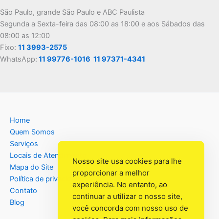
São Paulo, grande São Paulo e ABC Paulista
Segunda a Sexta-feira das 08:00 as 18:00 e aos Sábados das
08:00 as 12:00
Fixo:
11 3993-2575
WhatsApp:
11 99776-1016
11 97371-4341
Home
Quem Somos
Serviços
Locais de Atendimento
Nosso site usa cookies para lhe
Mapa do Site
proporcionar a melhor
Política de privacidade
experiência. No entanto, ao
Contato
continuar a utilizar o nosso site,
Blog
você concorda com nosso uso de