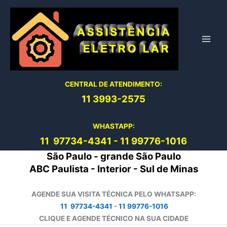
Ir
para
o
conteúdo
CENTRAL DE ATENDIMENTO:
11 3993-2575
WHASTAPP:
11 97734-4
341
-
11 99776-1016
São Paulo - grande São Paulo
ABC Paulista - Interior - Sul de Minas
AGENDE SUA VISITA TÉCNICA PELO WHATSAPP:
11 97734-4341
-
11 99776-1016
CLIQUE E AGENDE TÉCNICO NA SUA CIDADE