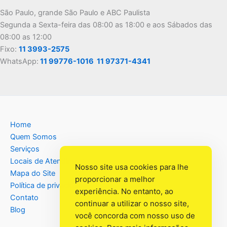
São Paulo, grande São Paulo e ABC Paulista
Segunda a Sexta-feira das 08:00 as 18:00 e aos Sábados das
08:00 as 12:00
Fixo:
11 3993-2575
WhatsApp:
11 99776-1016
11 97371-4341
Home
Quem Somos
Serviços
Locais de Atendimento
Nosso site usa cookies para lhe
Mapa do Site
proporcionar a melhor
Política de privacidade
experiência. No entanto, ao
Contato
continuar a utilizar o nosso site,
Blog
você concorda com nosso uso de