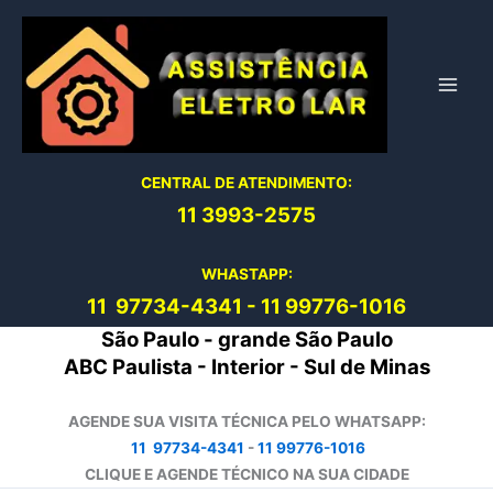
Ir
para
o
conteúdo
CENTRAL DE ATENDIMENTO:
11 3993-2575
WHASTAPP:
11 97734-4
341
-
11 99776-1016
São Paulo - grande São Paulo
ABC Paulista - Interior - Sul de Minas
AGENDE SUA VISITA TÉCNICA PELO WHATSAPP:
11 97734-4341
-
11 99776-1016
CLIQUE E AGENDE TÉCNICO NA SUA CIDADE