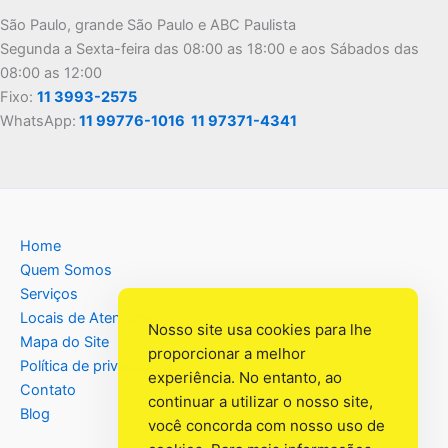
São Paulo, grande São Paulo e ABC Paulista
Segunda a Sexta-feira das 08:00 as 18:00 e aos Sábados das
08:00 as 12:00
Fixo:
11 3993-2575
WhatsApp:
11 99776-1016
11 97371-4341
Home
Quem Somos
Serviços
Locais de Atendimento
Nosso site usa cookies para lhe
Mapa do Site
proporcionar a melhor
Política de privacidade
experiência. No entanto, ao
Contato
continuar a utilizar o nosso site,
Blog
você concorda com nosso uso de