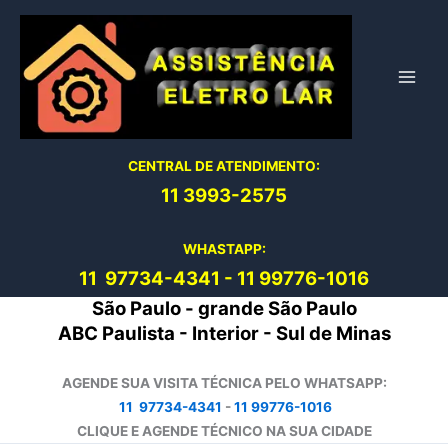
Ir
para
o
conteúdo
CENTRAL DE ATENDIMENTO:
11 3993-2575
WHASTAPP:
11 97734-4
341
-
11 99776-1016
São Paulo - grande São Paulo
ABC Paulista - Interior - Sul de Minas
AGENDE SUA VISITA TÉCNICA PELO WHATSAPP:
11 97734-4341
-
11 99776-1016
CLIQUE E AGENDE TÉCNICO NA SUA CIDADE