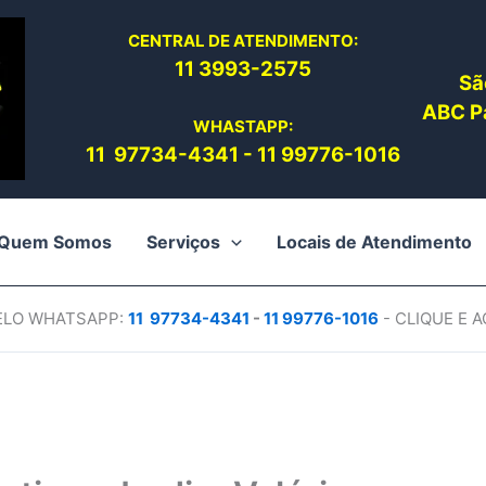
CENTRAL DE ATENDIMENTO:
11 3993-2575
Sã
ABC Pa
WHASTAPP:
11 97734-4
341
-
11 99776-1016
Quem Somos
Serviços
Locais de Atendimento
PELO WHATSAPP:
11 97734-4
341
-
11 99776-1016
- CLIQUE E 