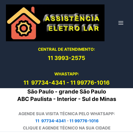
Ir
para
o
conteúdo
CENTRAL DE ATENDIMENTO:
11 3993-2575
WHASTAPP:
11 97734-4
341
-
11 99776-1016
São Paulo - grande São Paulo
ABC Paulista - Interior - Sul de Minas
AGENDE SUA VISITA TÉCNICA PELO WHATSAPP:
11 97734-4341
-
11 99776-1016
CLIQUE E AGENDE TÉCNICO NA SUA CIDADE