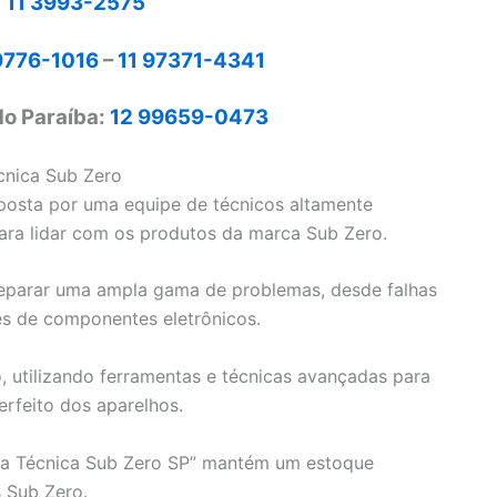
:
11 3993-2575
9776-1016
–
11 97371-4341
o Paraíba:
12 99659-0473
cnica Sub Zero
osta por uma equipe de técnicos altamente
para lidar com os produtos da marca Sub Zero.
 reparar uma ampla gama de problemas, desde falhas
ões de componentes eletrônicos.
, utilizando ferramentas e técnicas avançadas para
erfeito dos aparelhos.
cia Técnica Sub Zero SP” mantém um estoque
s Sub Zero.