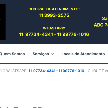
CENTRAL DE ATENDIMENTO:
11 3993-2575
Sã
ABC Pa
WHASTAPP:
11 97734-4
341
-
11 99776-1016
Quem Somos
Serviços
Locais de Atendimento
PELO WHATSAPP:
11 97734-4
341
-
11 99776-1016
- CLIQUE E 