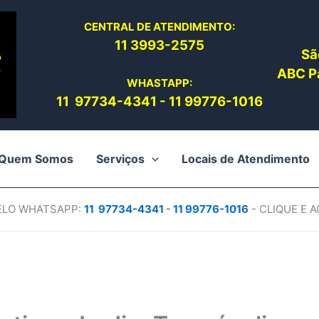
CENTRAL DE ATENDIMENTO:
11 3993-2575
Sã
ABC Pa
WHASTAPP:
11 97734-4
341
-
11 99776-1016
Quem Somos
Serviços
Locais de Atendimento
PELO WHATSAPP:
11 97734-4
341
-
11 99776-1016
- CLIQUE E 