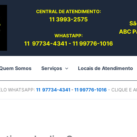
CENTRAL DE ATENDIMENTO:
11 3993-2575
Sã
ABC Pa
WHASTAPP:
11 97734-4
341
-
11 99776-1016
Quem Somos
Serviços
Locais de Atendimento
PELO WHATSAPP:
11 97734-4
341
-
11 99776-1016
- CLIQUE E 