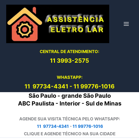
Ir
para
o
conteúdo
CENTRAL DE ATENDIMENTO:
11 3993-2575
WHASTAPP:
11 97734-4
341
-
11 99776-1016
São Paulo - grande São Paulo
ABC Paulista - Interior - Sul de Minas
AGENDE SUA VISITA TÉCNICA PELO WHATSAPP:
11 97734-4341
-
11 99776-1016
CLIQUE E AGENDE TÉCNICO NA SUA CIDADE