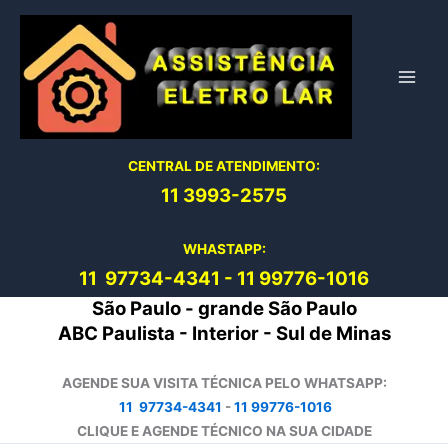
Ir
para
o
conteúdo
CENTRAL DE ATENDIMENTO:
11 3993-2575
WHASTAPP:
11 97734-4
341
-
11 99776-1016
São Paulo - grande São Paulo
ABC Paulista - Interior - Sul de Minas
AGENDE SUA VISITA TÉCNICA PELO WHATSAPP:
11 97734-4341
-
11 99776-1016
CLIQUE E AGENDE TÉCNICO NA SUA CIDADE