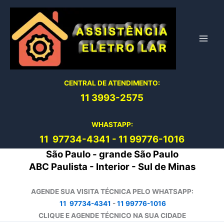
Ir
para
o
conteúdo
CENTRAL DE ATENDIMENTO:
11 3993-2575
WHASTAPP:
11 97734-4
341
-
11 99776-1016
São Paulo - grande São Paulo
ABC Paulista - Interior - Sul de Minas
AGENDE SUA VISITA TÉCNICA PELO WHATSAPP:
11 97734-4341
-
11 99776-1016
CLIQUE E AGENDE TÉCNICO NA SUA CIDADE