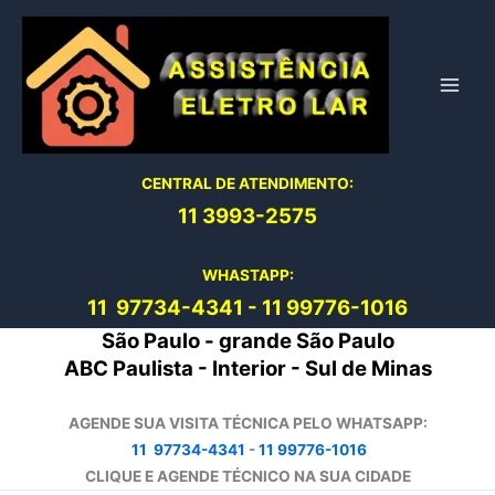
Ir
para
o
conteúdo
CENTRAL DE ATENDIMENTO:
11 3993-2575
WHASTAPP:
11 97734-4
341
-
11 99776-1016
São Paulo - grande São Paulo
ABC Paulista - Interior - Sul de Minas
AGENDE SUA VISITA TÉCNICA PELO WHATSAPP:
11 97734-4341
-
11 99776-1016
CLIQUE E AGENDE TÉCNICO NA SUA CIDADE