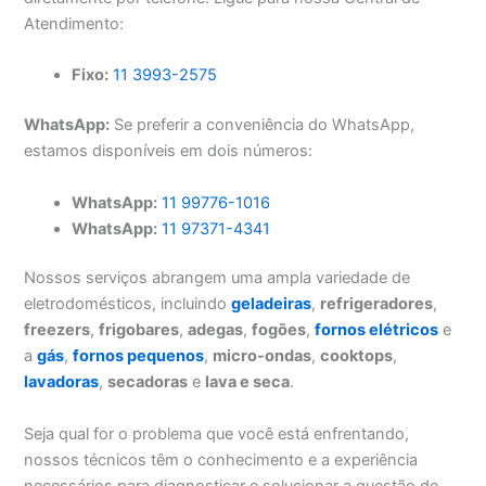
Atendimento:
Fixo:
11 3993-2575
WhatsApp:
Se preferir a conveniência do WhatsApp,
estamos disponíveis em dois números:
WhatsApp:
11 99776-1016
WhatsApp:
11 97371-4341
Nossos serviços abrangem uma ampla variedade de
eletrodomésticos, incluindo
geladeiras
,
refrigeradores
,
freezers
,
frigobares
,
adegas
,
fogões
,
fornos elétricos
e
a
gás
,
fornos pequenos
,
micro-ondas
,
cooktops
,
lavadoras
,
secadoras
e
lava e seca
.
Seja qual for o problema que você está enfrentando,
nossos técnicos têm o conhecimento e a experiência
necessários para diagnosticar e solucionar a questão de