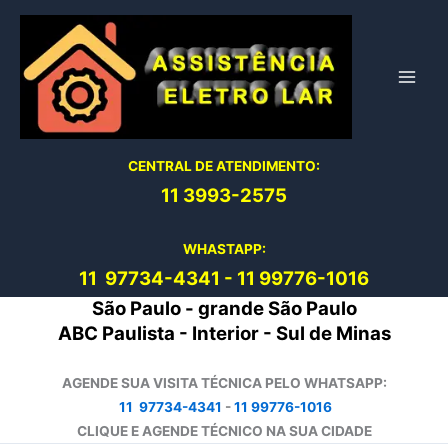
Ir
para
o
conteúdo
CENTRAL DE ATENDIMENTO:
11 3993-2575
WHASTAPP:
11 97734-4
341
-
11 99776-1016
São Paulo - grande São Paulo
ABC Paulista - Interior - Sul de Minas
AGENDE SUA VISITA TÉCNICA PELO WHATSAPP:
11 97734-4341
-
11 99776-1016
CLIQUE E AGENDE TÉCNICO NA SUA CIDADE