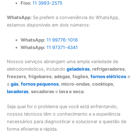
Fixo:
11 3993-2575
WhatsApp:
Se preferir a conveniência do WhatsApp,
estamos disponíveis em dois números:
WhatsApp:
11 99776-1016
WhatsApp:
11 97371-4341
Nossos serviços abrangem uma ampla variedade de
eletrodomésticos, incluindo
geladeiras
,
refrigeradores
,
freezers
,
frigobares
,
adegas
,
fogões
,
fornos elétricos
e
a
gás
,
fornos pequenos
,
micro-ondas
,
cooktops
,
lavadoras
,
secadoras
e
lava e seca
.
Seja qual for o problema que você está enfrentando,
nossos técnicos têm o conhecimento e a experiência
necessários para diagnosticar e solucionar a questão de
forma eficiente e rápida.