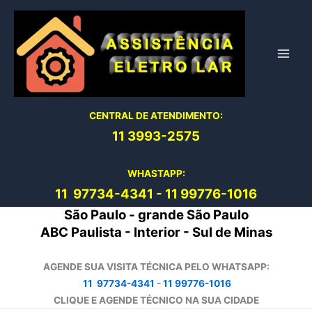
Ir
para
o
conteúdo
CENTRAL DE ATENDIMENTO:
11 3993-2575
WHASTAPP:
11 97734-4
341
-
11 99776-1016
São Paulo - grande São Paulo
ABC Paulista - Interior - Sul de Minas
AGENDE SUA VISITA TÉCNICA PELO WHATSAPP:
11 97734-4341
-
11 99776-1016
CLIQUE E AGENDE TÉCNICO NA SUA CIDADE