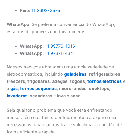
Fixo:
11 3993-2575
WhatsApp:
Se preferir a conveniência do WhatsApp,
estamos disponíveis em dois números:
WhatsApp:
11 99776-1016
WhatsApp:
11 97371-4341
Nossos serviços abrangem uma ampla variedade de
eletrodomésticos, incluindo
geladeiras
,
refrigeradores
,
freezers
,
frigobares
,
adegas
,
fogões
,
fornos elétricos
e
a
gás
,
fornos pequenos
,
micro-ondas
,
cooktops
,
lavadoras
,
secadoras
e
lava e seca
.
Seja qual for o problema que você está enfrentando,
nossos técnicos têm o conhecimento e a experiência
necessários para diagnosticar e solucionar a questão de
forma eficiente e rápida.