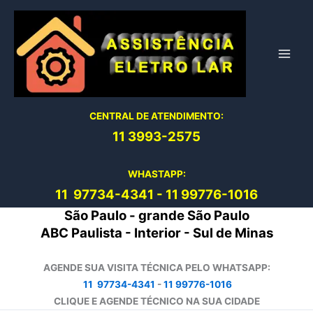
Ir
para
o
conteúdo
CENTRAL DE ATENDIMENTO:
11 3993-2575
WHASTAPP:
11 97734-4
341
-
11 99776-1016
São Paulo - grande São Paulo
ABC Paulista - Interior - Sul de Minas
AGENDE SUA VISITA TÉCNICA PELO WHATSAPP:
11 97734-4341
-
11 99776-1016
CLIQUE E AGENDE TÉCNICO NA SUA CIDADE