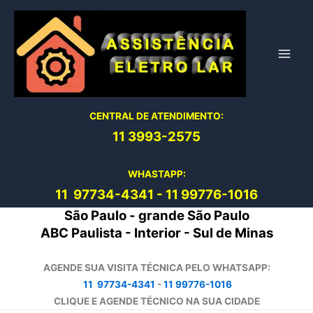
Ir
para
o
conteúdo
CENTRAL DE ATENDIMENTO:
11 3993-2575
WHASTAPP:
11 97734-4
341
-
11 99776-1016
São Paulo - grande São Paulo
ABC Paulista - Interior - Sul de Minas
AGENDE SUA VISITA TÉCNICA PELO WHATSAPP:
11 97734-4341
-
11 99776-1016
CLIQUE E AGENDE TÉCNICO NA SUA CIDADE