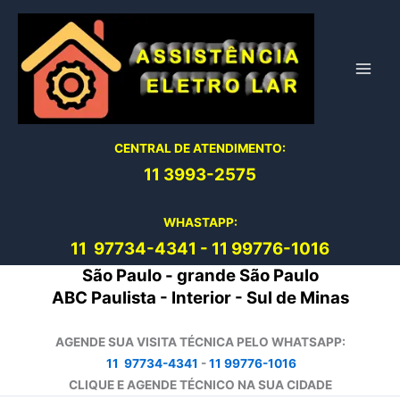
Ir
para
o
conteúdo
CENTRAL DE ATENDIMENTO:
11 3993-2575
WHASTAPP:
11 97734-4
341
-
11 99776-1016
São Paulo - grande São Paulo
ABC Paulista - Interior - Sul de Minas
AGENDE SUA VISITA TÉCNICA PELO WHATSAPP:
11 97734-4341
-
11 99776-1016
CLIQUE E AGENDE TÉCNICO NA SUA CIDADE