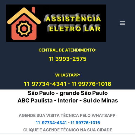
Ir
para
o
conteúdo
CENTRAL DE ATENDIMENTO:
11 3993-2575
WHASTAPP:
11 97734-4
341
-
11 99776-1016
São Paulo - grande São Paulo
ABC Paulista - Interior - Sul de Minas
AGENDE SUA VISITA TÉCNICA PELO WHATSAPP:
11 97734-4341
-
11 99776-1016
CLIQUE E AGENDE TÉCNICO NA SUA CIDADE