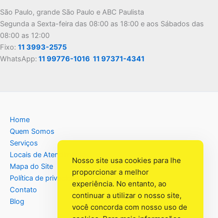
São Paulo, grande São Paulo e ABC Paulista
Segunda a Sexta-feira das 08:00 as 18:00 e aos Sábados das
08:00 as 12:00
Fixo:
11 3993-2575
WhatsApp:
11 99776-1016
11 97371-4341
Home
Quem Somos
Serviços
Locais de Atendimento
Nosso site usa cookies para lhe
Mapa do Site
proporcionar a melhor
Política de privacidade
experiência. No entanto, ao
Contato
continuar a utilizar o nosso site,
Blog
você concorda com nosso uso de