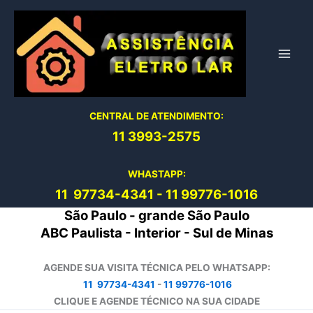
Ir
para
o
conteúdo
CENTRAL DE ATENDIMENTO:
11 3993-2575
WHASTAPP:
11 97734-4
341
-
11 99776-1016
São Paulo - grande São Paulo
ABC Paulista - Interior - Sul de Minas
AGENDE SUA VISITA TÉCNICA PELO WHATSAPP:
11 97734-4341
-
11 99776-1016
CLIQUE E AGENDE TÉCNICO NA SUA CIDADE