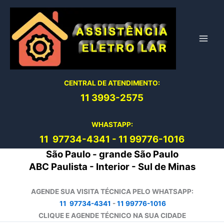
Ir
para
o
conteúdo
CENTRAL DE ATENDIMENTO:
11 3993-2575
WHASTAPP:
11 97734-4
341
-
11 99776-1016
São Paulo - grande São Paulo
ABC Paulista - Interior - Sul de Minas
AGENDE SUA VISITA TÉCNICA PELO WHATSAPP:
11 97734-4341
-
11 99776-1016
CLIQUE E AGENDE TÉCNICO NA SUA CIDADE